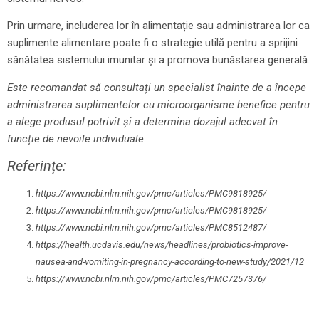
Prin urmare, includerea lor în alimentație sau administrarea lor ca
suplimente alimentare poate fi o strategie utilă pentru a sprijini
sănătatea sistemului imunitar și a promova bunăstarea generală.
Este recomandat să consultați un specialist înainte de a începe
administrarea suplimentelor cu microorganisme benefice pentru
a alege produsul potrivit și a determina dozajul adecvat în
funcție de nevoile individuale.
Referințe:
https://www.ncbi.nlm.nih.gov/pmc/articles/PMC9818925/
https://www.ncbi.nlm.nih.gov/pmc/articles/PMC9818925/
https://www.ncbi.nlm.nih.gov/pmc/articles/PMC8512487/
https://health.ucdavis.edu/news/headlines/probiotics-improve-
nausea-and-vomiting-in-pregnancy-according-to-new-study/2021/12
https://www.ncbi.nlm.nih.gov/pmc/articles/PMC7257376/