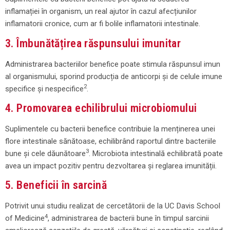
inflamației în organism, un real ajutor în cazul afecțiunilor
inflamatorii cronice, cum ar fi bolile inflamatorii intestinale.
3. Îmbunătățirea răspunsului imunitar
Administrarea bacteriilor benefice poate stimula răspunsul imun
al organismului, sporind producția de anticorpi și de celule imune
2
specifice și nespecifice
.
4. Promovarea echilibrului microbiomului
Suplimentele cu bacterii benefice contribuie la menținerea unei
flore intestinale sănătoase, echilibrând raportul dintre bacteriile
3
bune și cele dăunătoare
. Microbiota intestinală echilibrată poate
avea un impact pozitiv pentru dezvoltarea și reglarea imunității.
5. Beneficii în sarcină
Potrivit unui studiu realizat de cercetătorii de la UC Davis School
4
of Medicine
, administrarea de bacterii bune în timpul sarcinii