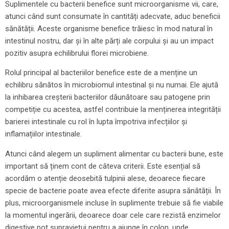
Suplimentele cu bacterii benefice sunt microorganisme vii, care,
atunci când sunt consumate în cantități adecvate, aduc beneficii
sănătății. Aceste organisme benefice trăiesc în mod natural în
intestinul nostru, dar și în alte părți ale corpului și au un impact
pozitiv asupra echilibrului florei microbiene.
Rolul principal al bacteriilor benefice este de a menține un
echilibru sănătos în microbiomul intestinal și nu numai. Ele ajută
la inhibarea creșterii bacteriilor dăunătoare sau patogene prin
competiție cu acestea, astfel contribuie la menținerea integrității
barierei intestinale cu rol în lupta împotriva infecțiilor și
inflamațiilor intestinale.
Atunci când alegem un supliment alimentar cu bacterii bune, este
important să ținem cont de câteva criterii. Este esențial să
acordăm o atenție deosebită tulpinii alese, deoarece fiecare
specie de bacterie poate avea efecte diferite asupra sănătății. În
plus, microorganismele incluse în suplimente trebuie să fie viabile
la momentul ingerării, deoarece doar cele care rezistă enzimelor
digestive pot supraviețui pentru a ajunge în colon, unde