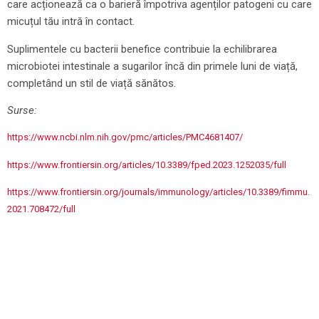
care acționează ca o barieră împotriva agenților patogeni cu care
micuțul tău intră în contact.
Suplimentele cu bacterii benefice contribuie la echilibrarea
microbiotei intestinale a sugarilor încă din primele luni de viață,
completând un stil de viață sănătos.
Surse:
https://www.ncbi.nlm.nih.gov/pmc/articles/PMC4681407/
https://www.frontiersin.org/articles/10.3389/fped.2023.1252035/full
https://www.frontiersin.org/journals/immunology/articles/10.3389/fimmu.
2021.708472/full