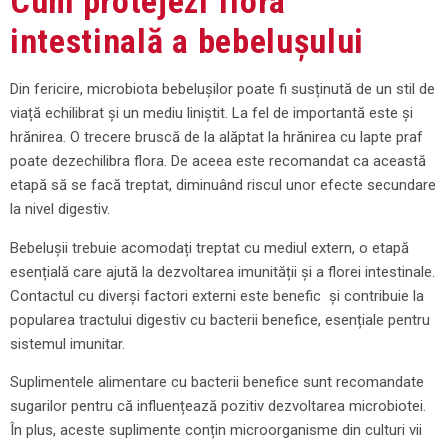
Cum protejezi flora
intestinală a bebelușului
Din fericire, microbiota bebelușilor poate fi susținută de un stil de
viață echilibrat și un mediu liniștit. La fel de importantă este și
hrănirea. O trecere bruscă de la alăptat la hrănirea cu lapte praf
poate dezechilibra flora. De aceea este recomandat ca această
etapă să se facă treptat, diminuând riscul unor efecte secundare
la nivel digestiv.
Bebelușii trebuie acomodați treptat cu mediul extern, o etapă
esențială care ajută la dezvoltarea imunității și a florei intestinale.
Contactul cu diverși factori externi este benefic și contribuie la
popularea tractului digestiv cu bacterii benefice, esențiale pentru
sistemul imunitar.
Suplimentele alimentare cu bacterii benefice sunt recomandate
sugarilor pentru că influențează pozitiv dezvoltarea microbiotei.
În plus, aceste suplimente conțin microorganisme din culturi vii