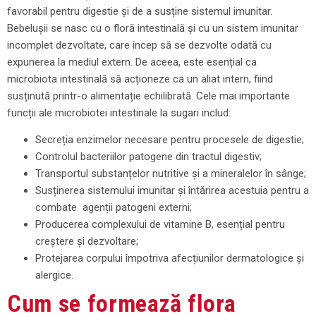
favorabil pentru digestie și de a susține sistemul imunitar.
Bebelușii se nasc cu o floră intestinală și cu un sistem imunitar
incomplet dezvoltate, care încep să se dezvolte odată cu
expunerea la mediul extern. De aceea, este esențial ca
microbiota intestinală să acționeze ca un aliat intern, fiind
susținută printr-o alimentație echilibrată. Cele mai importante
funcții ale microbiotei intestinale la sugari includ:
Secreția enzimelor necesare pentru procesele de digestie;
Controlul bacteriilor patogene din tractul digestiv;
Transportul substanțelor nutritive și a mineralelor în sânge;
Susținerea sistemului imunitar și întărirea acestuia pentru a
combate agenții patogeni externi;
Producerea complexului de vitamine B, esențial pentru
creștere și dezvoltare;
Protejarea corpului împotriva afecțiunilor dermatologice și
alergice.
Cum se formează flora