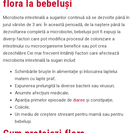
flora la bebeluși
Microbiota intestinală a sugarilor continuă să se dezvolte până în
jurul vârstei de 3 ani. În această perioadă, de la naștere până la
dezvoltarea completă a microbiotei, bebelușii pot fi expuși la
diverși factori care pot modifica procesul de colonizare a
intestinului cu microorganisme benefice sau pot crea
dezechilibre.Cei mai frecvent întâlniți factori care afectează
microbiota intestinală la sugari includ:
Schimbările bruște în alimentație și înlocuirea laptelui
matern cu lapte praf;
Expunerea prelungită la diverse bacterii sau virusuri;
Anumite afecțiuni medicale;
Apariția primelor episoade de
diaree
și constipație;
Colicile;
Un mediu de creștere stresant pentru mamă sau pentru
bebeluși.