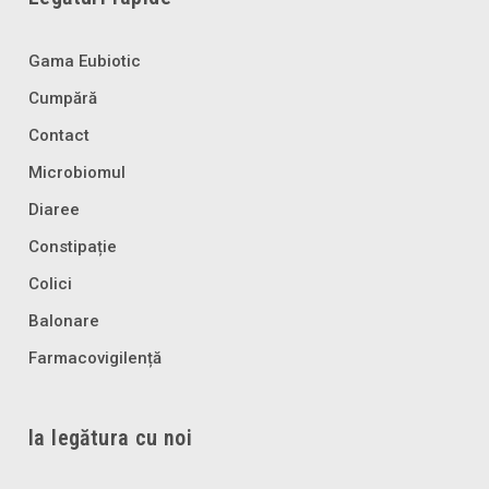
Gama Eubiotic
Cumpără
Contact
Microbiomul
Diaree
Constipație
Colici
Balonare
Farmacovigilență
Ia legătura cu noi