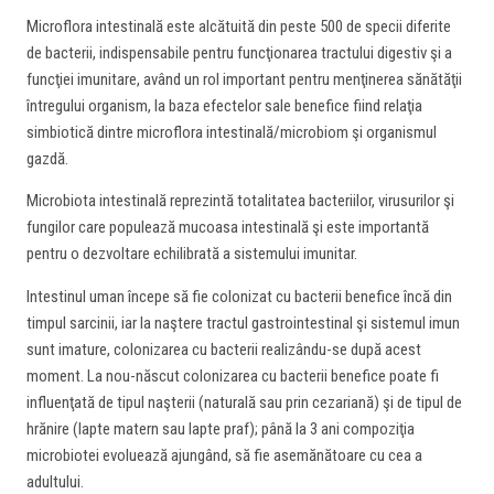
Microflora intestinală este alcătuită din peste 500 de specii diferite
de bacterii, indispensabile pentru funcţionarea tractului digestiv şi a
funcţiei imunitare, având un rol important pentru menţinerea sănătăţii
întregului organism, la baza efectelor sale benefice fiind relaţia
simbiotică dintre microflora intestinală/microbiom şi organismul
gazdă.
Microbiota intestinală reprezintă totalitatea bacteriilor, virusurilor şi
fungilor care populează mucoasa intestinală şi este importantă
pentru o dezvoltare echilibrată a sistemului imunitar.
Intestinul uman începe să fie colonizat cu bacterii benefice încă din
timpul sarcinii, iar la naştere tractul gastrointestinal şi sistemul imun
sunt imature, colonizarea cu bacterii realizându-se după acest
moment. La nou-născut colonizarea cu bacterii benefice poate fi
influenţată de tipul naşterii (naturală sau prin cezariană) şi de tipul de
hrănire (lapte matern sau lapte praf); până la 3 ani compoziţia
microbiotei evoluează ajungând, să fie asemănătoare cu cea a
adultului.