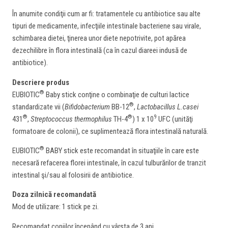
În anumite condiţii cum ar fi: tratamentele cu antibiotice sau alte
tipuri de medicamente, infecţiile intestinale bacteriene sau virale,
schimbarea dietei, ţinerea unor diete nepotrivite, pot apărea
dezechilibre în flora intestinală (ca în cazul diareei indusă de
antibiotice).
Descriere produs
®
EUBIOTIC
Baby stick conţine o combinaţie de culturi lactice
®
standardizate vii (
Bifidobacterium
BB-12
,
Lactobacillus L.casei
®
®
9
431
,
Streptococcus thermophilus
TH-4
) 1 x 10
UFC (unităţi
formatoare de colonii), ce suplimentează flora intestinală naturală.
®
EUBIOTIC
BABY stick este recomandat în situaţiile în care este
necesară refacerea florei intestinale, în cazul tulburărilor de tranzit
intestinal şi/sau al folosirii de antibiotice.
Doza zilnică recomandată
Mod de utilizare: 1 stick pe zi.
Recomandat copiilor începând cu vârsta de 3 ani.