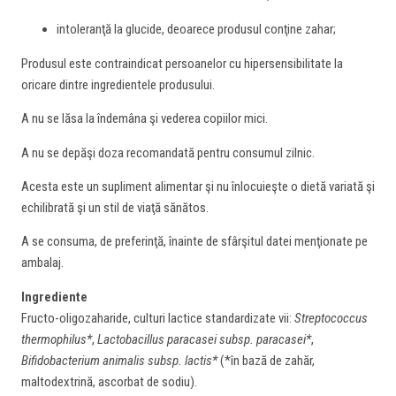
intoleranţă la glucide, deoarece produsul conţine zahar;
Produsul este contraindicat persoanelor cu hipersensibilitate la
oricare dintre ingredientele produsului.
A nu se lăsa la îndemâna şi vederea copiilor mici.
A nu se depăşi doza recomandată pentru consumul zilnic.
Acesta este un supliment alimentar şi nu înlocuieşte o dietă variată şi
echilibrată şi un stil de viaţă sănătos.
A se consuma, de preferinţă, înainte de sfârşitul datei menţionate pe
ambalaj.
Ingrediente
Fructo-oligozaharide, culturi lactice standardizate vii:
Streptococcus
thermophilus*
,
Lactobacillus paracasei subsp. paracasei*
,
Bifidobacterium animalis subsp. lactis*
(*în bază de zahăr,
maltodextrină, ascorbat de sodiu).