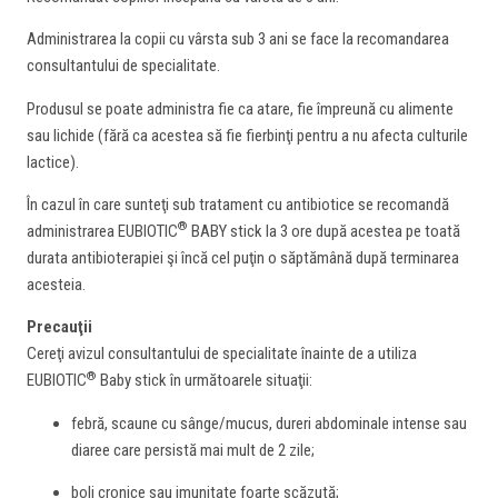
Administrarea la copii cu vârsta sub 3 ani se face la recomandarea
consultantului de specialitate.
Produsul se poate administra fie ca atare, fie împreună cu alimente
sau lichide (fără ca acestea să fie fierbinţi pentru a nu afecta culturile
lactice).
În cazul în care sunteţi sub tratament cu antibiotice se recomandă
®
administrarea EUBIOTIC
BABY stick la 3 ore după acestea pe toată
durata antibioterapiei şi încă cel puţin o săptămână după terminarea
acesteia.
Precauţii
Cereţi avizul consultantului de specialitate înainte de a utiliza
®
EUBIOTIC
Baby stick în următoarele situaţii:
febră, scaune cu sânge/mucus, dureri abdominale intense sau
diaree care persistă mai mult de 2 zile;
boli cronice sau imunitate foarte scăzută;